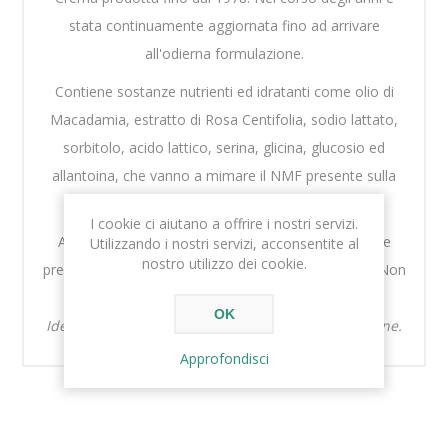
stata continuamente aggiornata fino ad arrivare
all'odierna formulazione.
Contiene sostanze nutrienti ed idratanti come olio di
Macadamia, estratto di Rosa Centifolia, sodio lattato,
sorbitolo, acido lattico, serina, glicina, glucosio ed
allantoina, che vanno a mimare il NMF presente sulla
nostra pelle.
I cookie ci aiutano a offrire i nostri servizi.
All'interno della Crema alla Macadamia sono inoltre
Utilizzando i nostri servizi, acconsentite al
nostro utilizzo dei cookie.
presenti vitamina E, provitamina B5, burro di karitè. Non
contiene conservanti aggiunti.
OK
Ideale per tutte quelle pelli bisognose di idratazione
.
Approfondisci