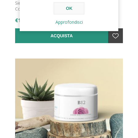
Siero anti-age, agisce stimolando la produzione di
Collagene.
OK
€16,50
Approfondisci
ACQUISTA