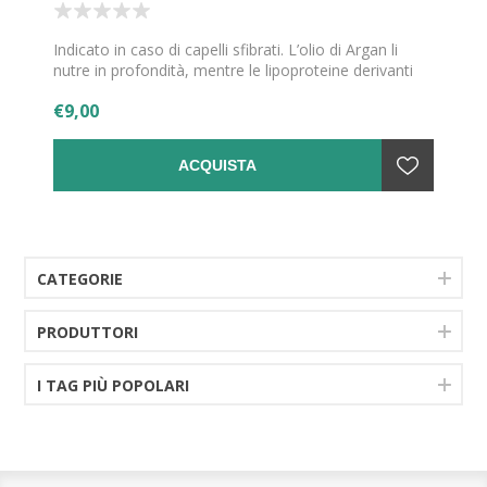
Indicato in caso di capelli sfibrati. L’olio di Argan li
nutre in profondità, mentre le lipoproteine derivanti
da cocco e grano donano forza e vitalità.
€9,00
ACQUISTA
CATEGORIE
PRODUTTORI
I TAG PIÙ POPOLARI