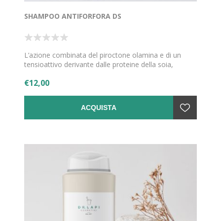
SHAMPOO ANTIFORFORA DS
L’azione combinata del piroctone olamina e di un
tensioattivo derivante dalle proteine della soia,
rendono questo shampoo particolarmente indicato
€12,00
per contrastare la forfora e la sua ricomparsa.
Contiene anche proteine del grano idrolizzate, sale
sodico dell'acido ialuronico ed un derivato dell'acido
ACQUISTA
azelaico. La profumazione è data dall'olio essenziale
di Lippia Citriodora.