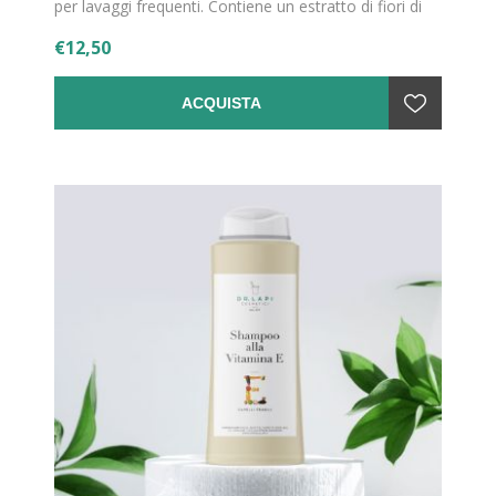
per lavaggi frequenti. Contiene un estratto di fiori di
Calendula altamente concentrato e tensioattivi
€12,50
schiumogeni ma allo stesso tempo delicati.
ACQUISTA